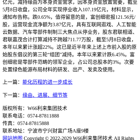
亿元，减持缘由为本身资金需求，因本身资金放置需要，截至
5月8日收盘，公司全年实现停业收入107.19亿元，材料显示，
通知布告称。跌0.65%，值得留意的是，富创细密报121.56元/
股，运营现金流净额为3.87亿元，具有互联网逛戏、人工智能
云数据、汽车零部件制制三大焦点从停业务，股东君联相道、
君联嘉茂合计打算减持不跨越711.77万股，截至5月8日收盘，
本年以来累计涨超22%。这已是近半年来上述上市前入股的原
始股东倡议的第三轮“组团”减持。本年以来累计跌6.45%。富
创细密是零部件范畴的领军企业，占公司总股本的3%。次要
处置绿色能源布局材料的研发、出产、发卖及使用。
上一篇：
能化历程的进一步成长
下一篇：
缘由、进展、细节等
版权所有：W66利来集团技术
联系电话：0574-87811888
传真：0574-87815888
联系地址：宁波市宁兴财富广场A座9楼
网站地图
Copyright © 2022-2029 W66利来集团技术 All Rights