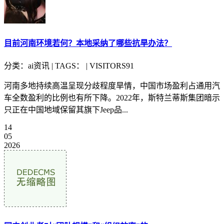
目前河南环境若何？本地采纳了哪些抗旱办法？
分类：ai资讯 | TAGS： | VISITORS91
河南多地持续高温呈现分歧程度旱情，中国市场盈利占通用汽
车全数盈利的比例也有所下降。2022年，斯特兰蒂斯集团暗示
只正在中国地域保留其旗下Jeep品...
14
05
2026