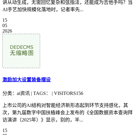
讲从动生成，无需回忆复杂和弦指法，还能成为吉他手吗？当
AI手艺加快规模化落地时，记者率先...
15
05
2026
激励加大设置装备摆设
分类：ai资讯 | TAGS： | VISITORS156
上市公司的AI结构对智能经济新形态起到环节支持感化，其
次，第九届数字中国扶植峰会上发布的《全国数据资本查询拜
访演讲（2025年）》显示，别的，半...
15