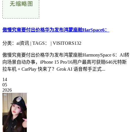
傲慢究竟要付出价格华为发布鸿蒙座舱HarSpace6：
分类：ai资讯 | TAGS： | VISITORS132
傲慢究竟要付出价格华为发布鸿蒙座舱HarmonySpace 6：AI转
向场景自动办事，iPhone 15 Pro/16用户最高可获赔646元特斯
拉车机 + CarPlay 快来了？Grok AI 语音帮手正式...
14
05
2026