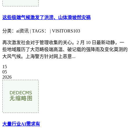
这些极端气候激发了洪涝、山体滑坡然灾祸
分类：ai资讯 | TAGS： | VISITORS103
再次激发社会对于管理收集的关心。2 月 10 日最新动静，一
些地域履历了大范畴极端高温、破记载的强降雨及变化莫测的
大风气候。上海警方针对网上恶意...
15
05
2026
大量行业AI需求有