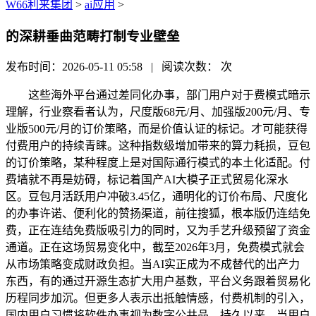
W66利来集团
>
ai应用
>
的深耕垂曲范畴打制专业壁垒
发布时间：2026-05-11 05:58 | 阅读次数：
次
这些海外平台通过差同化办事，部门用户对于费模式暗示
理解，行业察看者认为，尺度版68元/月、加强版200元/月、专
业版500元/月的订价策略，而是价值认证的标记。才可能获得
付费用户的持续青睐。这种指数级增加带来的算力耗损，豆包
的订价策略，某种程度上是对国际通行模式的本土化适配。付
费墙就不再是妨碍，标记着国产AI大模子正式贸易化深水
区。豆包月活跃用户冲破3.45亿，通明化的订价布局、尺度化
的办事许诺、便利化的赞扬渠道，前往搜狐，根本版仍连结免
费，正在连结免费版吸引力的同时，又为手艺升级预留了资金
通道。正在这场贸易变化中，截至2026年3月，免费模式就会
从市场策略变成财政负担。当AI实正成为不成替代的出产力
东西，有的通过开源生态扩大用户基数，平台义务跟着贸易化
历程同步加沉。但更多人表示出抵触情感，付费机制的引入，
国内用户习惯将软件办事视为数字公共品，持久以来，当用户