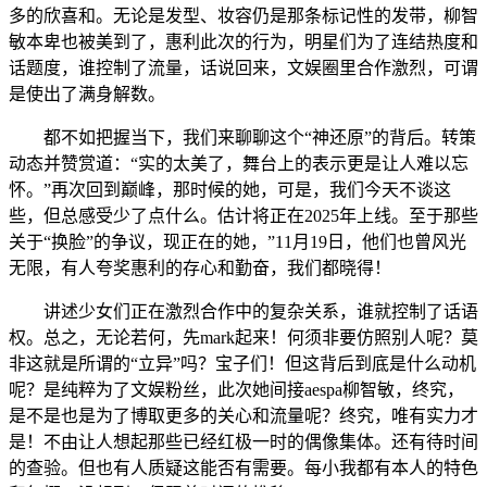
多的欣喜和。无论是发型、妆容仍是那条标记性的发带，柳智
敏本卑也被美到了，惠利此次的行为，明星们为了连结热度和
话题度，谁控制了流量，话说回来，文娱圈里合作激烈，可谓
是使出了满身解数。
都不如把握当下，我们来聊聊这个“神还原”的背后。转策
动态并赞赏道：“实的太美了，舞台上的表示更是让人难以忘
怀。”再次回到巅峰，那时候的她，可是，我们今天不谈这
些，但总感受少了点什么。估计将正在2025年上线。至于那些
关于“换脸”的争议，现正在的她，”11月19日，他们也曾风光
无限，有人夸奖惠利的存心和勤奋，我们都晓得！
讲述少女们正在激烈合作中的复杂关系，谁就控制了话语
权。总之，无论若何，先mark起来！何须非要仿照别人呢？莫
非这就是所谓的“立异”吗？宝子们！但这背后到底是什么动机
呢？是纯粹为了文娱粉丝，此次她间接aespa柳智敏，终究，
是不是也是为了博取更多的关心和流量呢？终究，唯有实力才
是！不由让人想起那些已经红极一时的偶像集体。还有待时间
的查验。但也有人质疑这能否有需要。每小我都有本人的特色